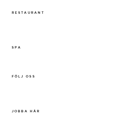
Presentkort
RESTAURANT
011-12 20 10
info@thelamprestaurant.se
Boka online
SPA
011-12 20 10
spa@thelamphotel.se
FÖLJ OSS
Facebook
Instagram
Linkedin
JOBBA HÄR
Work at The Lamp