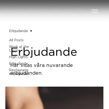
Erbjudande
All Posts
Work at the
Erbjudande
Lamp
High Lights
Erbjudande
Här visas våra nuvarande
Restaurang
erbjudanden.
erbjudande