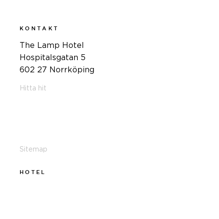
KONTAKT
The Lamp Hotel
Hospitalsgatan 5
602 27 Norrköping
Hitta hit
011-12 20 10
info@thelamphotel.se
Sitemap
HOTEL
011-12 20 10
info@thelamphotel.se
Boka online