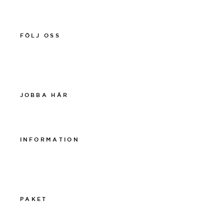
011-12 20 10
spa@thelamphotel.se
FÖLJ OSS
Facebook
Instagram
Linkedin
JOBBA HÄR
Work at The Lamp
INFORMATION
Integritetspolicy
Visselblåsarpolicy
Cookiepolicy
PAKET
011-12 20 10