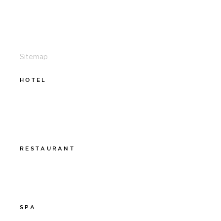
011-12 20 10
info@thelamphotel.se
Sitemap
HOTEL
011-12 20 10
info@thelamphotel.se
Boka online
Presentkort
RESTAURANT
011-12 20 10
info@thelamprestaurant.se
Boka online
SPA