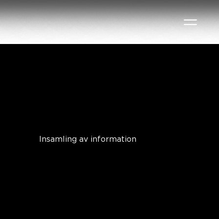
THE LAMP
COOKIEPOLICY
Insamling av information
När du besöker webbplatsen tar vi
automatiskt emot och sparar
information från din dator och
webbläsare, inklusive din IP-adress,
uppgifter om programvara och
hårdvara och den begärda sidan.