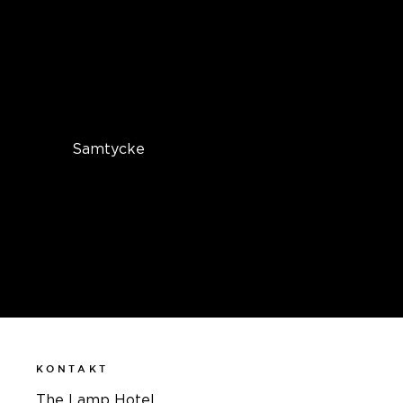
spåra och målanpassa användarens
intressen. Vår användning av
cookies kopplas över huvud taget
inte till personligt identifierbar
information på vår webbplats.
Samtycke
Genom att använda vår
webbplats godkänner du vår
integritetspolicy.
KONTAKT
The Lamp Hotel