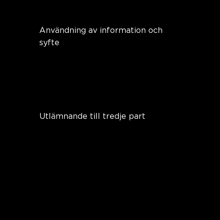
Det kallas för cookies.
Användning av information och
syfte
Den information vi samlar in från
dig kan användas för att förbättra
användarupplevelsen på vår
hemsida.
Utlämnande till tredje part
Vi säljer, handlar, eller på annat sätt
överför, inte personligt
identifierbar information till
utomstående parter. Detta
inkluderar inte betrodd tredjepart
som hjälper oss att driva vår
webbplats eller vårt företag, med
kravet att dessa parter godkänner