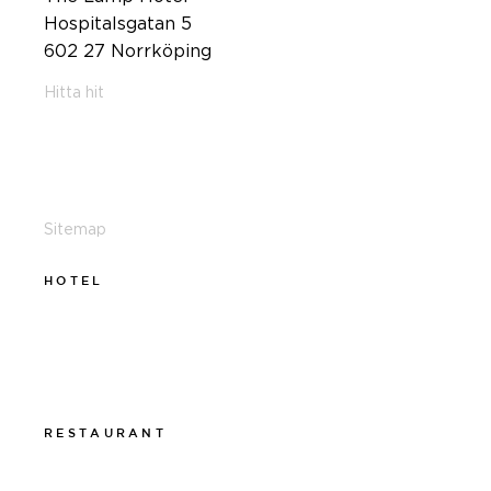
Hospitalsgatan 5
602 27 Norrköping
Hitta hit
011-12 20 10
info@thelamphotel.se
Sitemap
HOTEL
011-12 20 10
info@thelamphotel.se
Boka online
Presentkort
RESTAURANT
011-12 20 10
info@thelamprestaurant.se