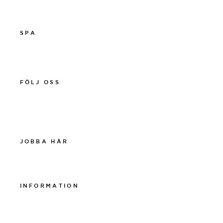
Boka online
SPA
011-12 20 10
spa@thelamphotel.se
FÖLJ OSS
Facebook
Instagram
Linkedin
JOBBA HÄR
Work at The Lamp
INFORMATION
Integritetspolicy
Visselblåsarpolicy
Cookiepolicy