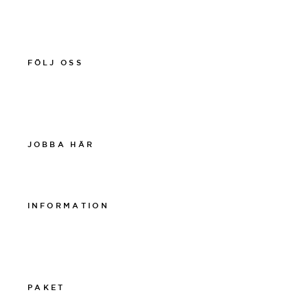
011-12 20 10
spa@thelamphotel.se
FÖLJ OSS
Facebook
Instagram
Linkedin
JOBBA HÄR
Work at The Lamp
INFORMATION
Integritetspolicy
Visselblåsarpolicy
Cookiepolicy
PAKET