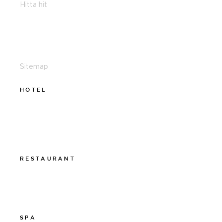
Hitta hit
011-12 20 10
info@thelamphotel.se
Sitemap
HOTEL
011-12 20 10
info@thelamphotel.se
Boka online
Presentkort
RESTAURANT
011-12 20 10
info@thelamprestaurant.se
Boka online
SPA