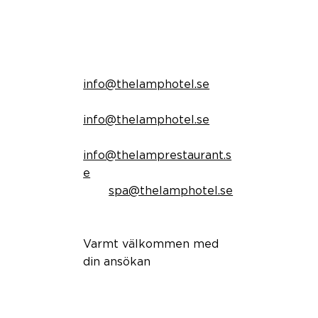
avdelning du önskar
komma i kontakt med:
Reception
info@thelamphotel.se
Housekeeping
info@thelamphotel.se
Restaurang, bar & kök
info@thelamprestaurant.s
e
Spa
spa@thelamphotel.se
Varmt välkommen med
din ansökan