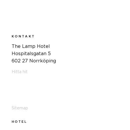
KONTAKT
The Lamp Hotel
Hospitalsgatan 5
602 27 Norrköping
Hitta hit
011-12 20 10
info@thelamphotel.se
Sitemap
HOTEL