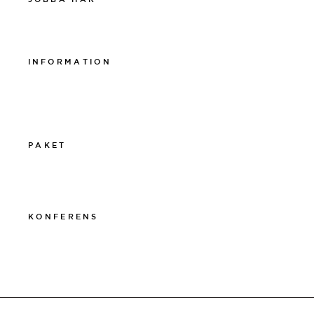
Work at The Lamp
INFORMATION
Integritetspolicy
Visselblåsarpolicy
Cookiepolicy
PAKET
011-12 20 10
info@thelamphotel.se
KONFERENS
011-12 20 10
info@thelamphotel.se