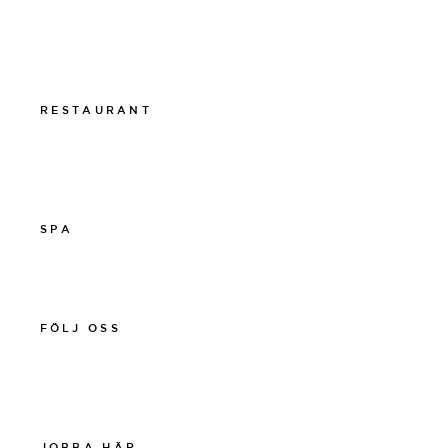
011-12 20 10
info@thelamphotel.se
Boka online
Presentkort
RESTAURANT
011-12 20 10
info@thelamprestaurant.se
Boka online
SPA
011-12 20 10
spa@thelamphotel.se
FÖLJ OSS
Facebook
Instagram
Linkedin
JOBBA HÄR