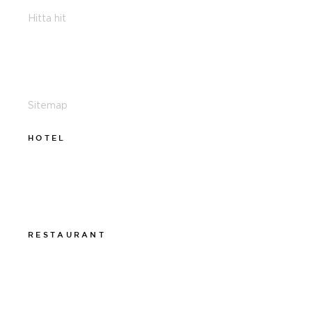
Hitta hit
011-12 20 10
info@thelamphotel.se
Sitemap
HOTEL
011-12 20 10
info@thelamphotel.se
Boka online
Presentkort
RESTAURANT
011-12 20 10
info@thelamprestaurant.se
Boka online