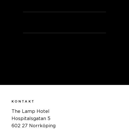
Svartpeppar
GANACHE
35 SEK
Rabarber & lime
KONTAKT
The Lamp Hotel
Hospitalsgatan 5
602 27 Norrköping