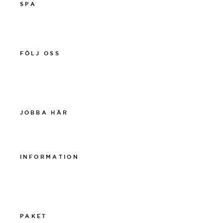
SPA
011-12 20 10
spa@thelamphotel.se
FÖLJ OSS
Facebook
Instagram
Linkedin
JOBBA HÄR
Work at The Lamp
INFORMATION
Integritetspolicy
Visselblåsarpolicy
Cookiepolicy
PAKET