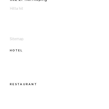
Hitta hit
011-12 20 10
info@thelamphotel.se
Sitemap
HOTEL
011-12 20 10
info@thelamphotel.se
Boka online
Presentkort
RESTAURANT
011-12 20 10
info@thelamprestaurant.se
Boka online