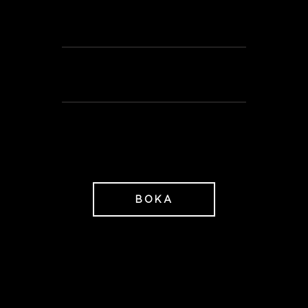
schampo, balsam och
bodylotion från BABOR
Frukt, nötter, vatten och
te i vår Spa Lounge
2345 SEK/P
fr
BOKA
Paketet är endast tillgängligt
med ankomst tisdag till
fredag. Under denna
perioden 23/6-26/8-2025 är