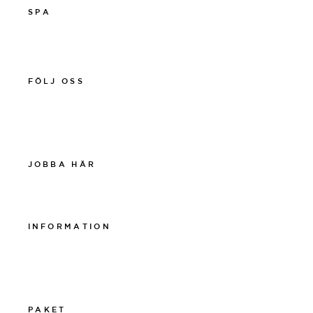
SPA
011-12 20 10
spa@thelamphotel.se
FÖLJ OSS
Facebook
Instagram
Linkedin
JOBBA HÄR
Work at The Lamp
INFORMATION
Integritetspolicy
Visselblåsarpolicy
Cookiepolicy
PAKET