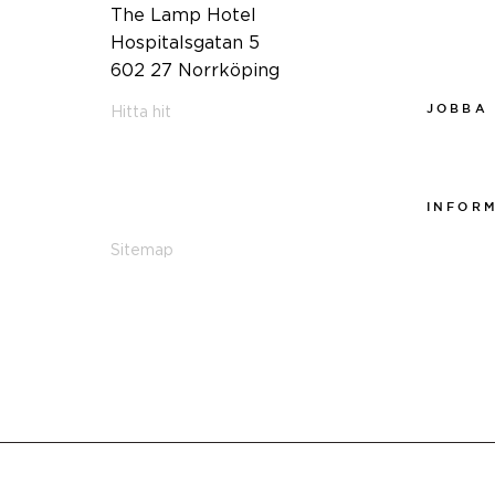
Faceboo
The Lamp Hotel
Instagra
Hospitalsgatan 5
Linkedin
602 27 Norrköping
JOBBA
Hitta hit
Work at
011-12 20 10
info@thelamphotel.se
INFOR
Integrite
Sitemap
Visselblå
Cookiepo