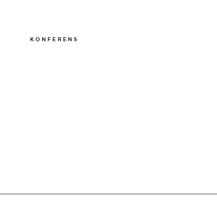
011-12 20 10
info@thelamphotel.se
KONFERENS
011-12 20 10
info@thelamphotel.se