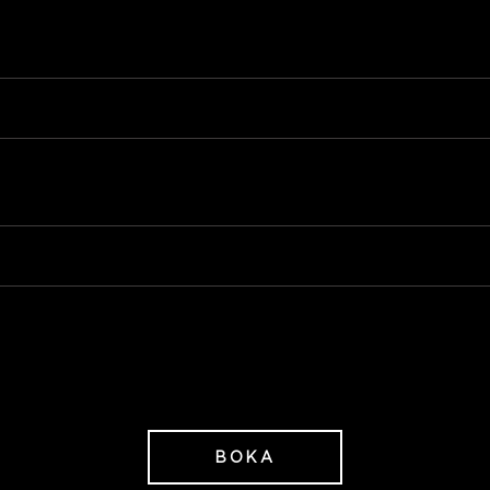
Del i Twin Deluxe, en övernattning
The Lamps signaturfrukost
Spaentré på ankomst eller avresedag (tid tilldelas vid
bokningstillfället)
Tillgång till gym
1 248 SEK/P
fr
BOKA