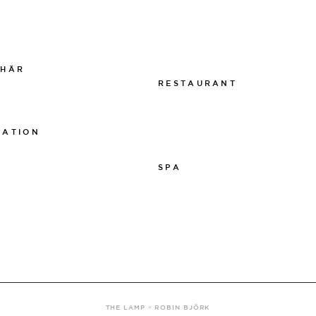
011-12 20 10
k
info@thelamphotel.se
m
Boka online
Presentkort
 HÄR
RESTAURANT
 The Lamp
011-12 20 10
info@thelamprestaurant.se
MATION
Boka online
tspolicy
SPA
sarpolicy
licy
011-12 20 10
spa@thelamphotel.se
THE LAMP × ROBIN BJÖRK