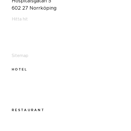
Hospitalsgatan 5
602 27 Norrköping
Hitta hit
011-12 20 10
info@thelamphotel.se
Sitemap
HOTEL
011-12 20 10
info@thelamphotel.se
Boka online
Presentkort
RESTAURANT
011-12 20 10
info@thelamprestaurant.se
Boka online