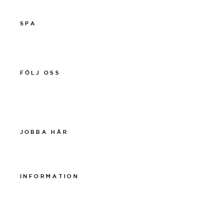
SPA
011-12 20 10
spa@thelamphotel.se
FÖLJ OSS
Facebook
Instagram
Linkedin
JOBBA HÄR
Work at The Lamp
INFORMATION
Integritetspolicy
Visselblåsarpolicy
Cookiepolicy